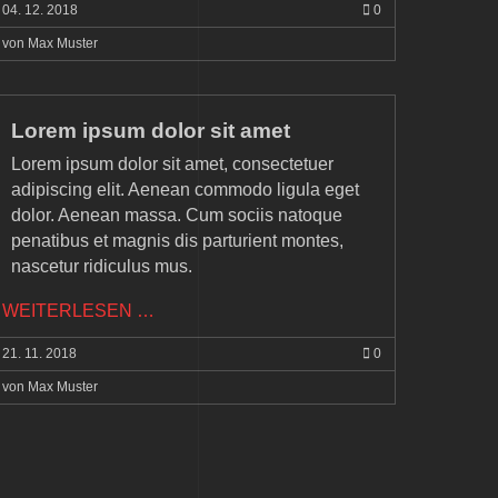
04.
12.
2018
0
DOLOR
SIT
von Max Muster
Lorem ipsum dolor sit amet
Lorem ipsum dolor sit amet, consectetuer
adipiscing elit. Aenean commodo ligula eget
dolor. Aenean massa. Cum sociis natoque
penatibus et magnis dis parturient montes,
nascetur ridiculus mus.
LOREM
WEITERLESEN …
IPSUM
21.
11.
2018
0
DOLOR
SIT
von Max Muster
AMET