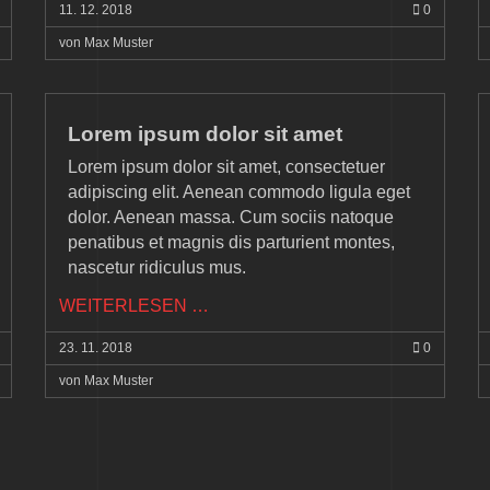
11.
12.
2018
0
DOLOR
SIT
von Max Muster
AMET
Lorem ipsum dolor sit amet
Lorem ipsum dolor sit amet, consectetuer
adipiscing elit. Aenean commodo ligula eget
dolor. Aenean massa. Cum sociis natoque
penatibus et magnis dis parturient montes,
nascetur ridiculus mus.
LOREM
WEITERLESEN …
IPSUM
23.
11.
2018
0
DOLOR
SIT
von Max Muster
AMET