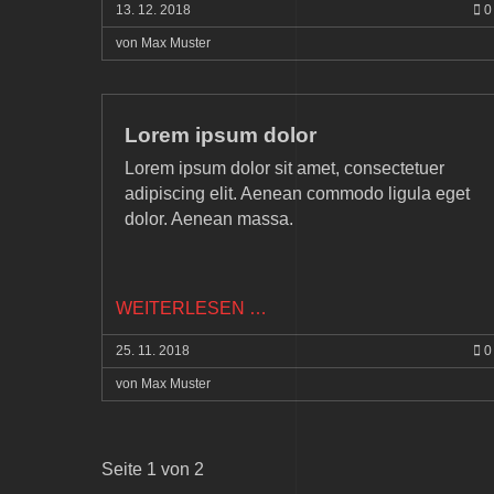
13.
12.
2018
0
LIGULA
von Max Muster
Lorem ipsum dolor
Lorem ipsum dolor sit amet, consectetuer
adipiscing elit. Aenean commodo ligula eget
dolor. Aenean massa.
LOREM
WEITERLESEN …
IPSUM
25.
11.
2018
0
DOLOR
von Max Muster
Seite 1 von 2