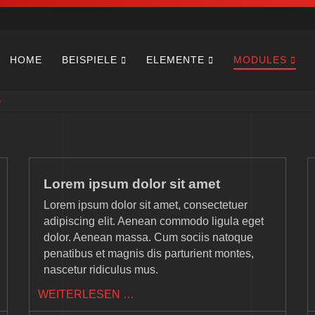
Navigation
HOME
BEISPIELE
ELEMENTE
MODULES
überspringen
e
Lorem ipsum dolor sit amet
Lorem ipsum dolor sit amet, consectetuer
adipiscing elit. Aenean commodo ligula eget
dolor. Aenean massa. Cum sociis natoque
penatibus et magnis dis parturient montes,
nascetur ridiculus mus.
LOREM
WEITERLESEN …
IPSUM